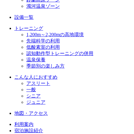
濁河温泉ゾーン
設備一覧
トレーニング
1,200m～2,200mの高地環境
先端科学の利用
低酸素室の利用
認知動作型トレーニングの併用
温泉保養
季節別の楽しみ方
こんな人におすすめ
アスリート
一般
シニア
ジュニア
地図・アクセス
利用案内
宿泊施設紹介